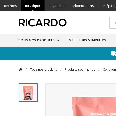
Recettes
Boutique
Restaurant
Abonnements
En épicer
TOUS NOS PRODUITS
MEILLEURS VENDEURS
/
Tous nos produits
/
Produits gourmands
/
Collation