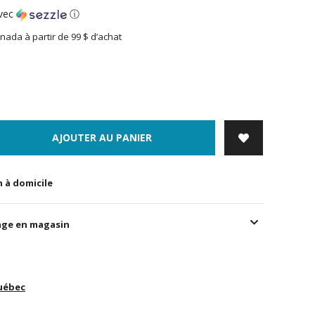
vec
ⓘ
nada à partir de 99 $ d’achat
AJOUTER AU PANIER
n à domicile
age en magasin
uébec