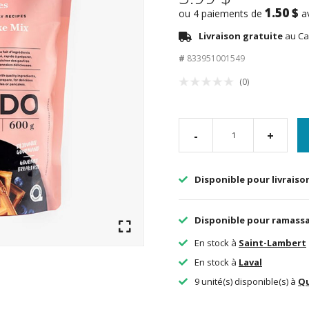
1.50 $
ou 4 paiements de
a
Livraison gratuite
au Ca
#
833951001549
(0)
-
+
Disponible pour livraiso
Disponible pour ramass
En stock à
Saint-Lambert
En stock à
Laval
9 unité(s) disponible(s) à
Q