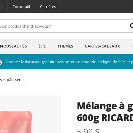
ie
Corporatif
Carrières
NOUVEAUTÉS
ÉTÉ
THÈMES
CARTES-CADEAUX
Obtenez la livraison gratuite avec toute commande en ligne de 99 $ et 
s et pâtisseries
Mélange à g
600g RICAR
5.99 $