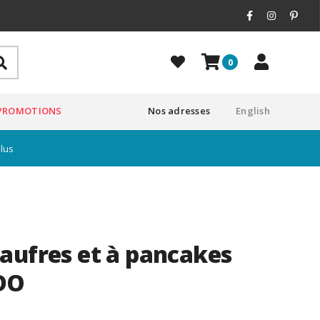
0
PROMOTIONS
Nos adresses
English
plus
aufres et à pancakes
DO