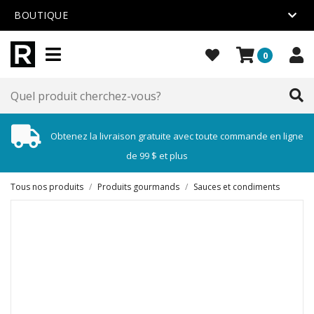
BOUTIQUE
0
Obtenez la livraison gratuite avec toute commande en ligne
de 99 $ et plus
Tous nos produits
/
Produits gourmands
/
Sauces et condiments