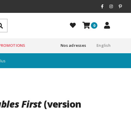
0
PROMOTIONS
Nos adresses
English
plus
bles First
(version