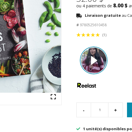
8.00 $
ou 4 paiements de
a
Livraison gratuite
au Ca
#
9780525610458
(1)
-
+
1 unité(s) disponibles po