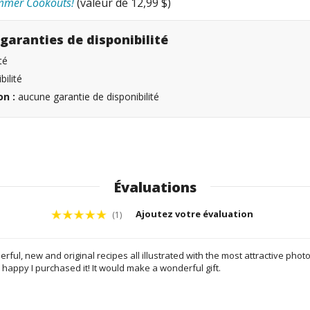
mer Cookouts!
(valeur de 12,99 $)
garanties de disponibilité
té
ilité
n :
aucune garantie de disponibilité
Évaluations
Ajoutez votre évaluation
(1)
ul, new and original recipes all illustrated with the most attractive photos
 happy I purchased it! It would make a wonderful gift.