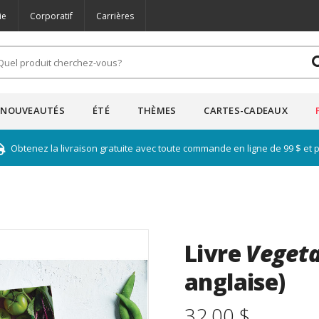
ie
Corporatif
Carrières
NOUVEAUTÉS
ÉTÉ
THÈMES
CARTES-CADEAUX
Obtenez la livraison gratuite avec toute commande en ligne de 99 $ et 
Livre
Vegeta
anglaise)
32.00 $