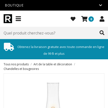
BOUTIQUE
0
Obtenez la livraison gratuite avec toute commande en ligne
de 99 $ et plus
Tous nos produits
/
Art de la table et décoration
/
Chandelles et bougeoires