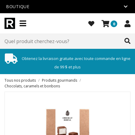
BOUTIQUE
0
Obtenez la livraison gratuite avec toute commande en ligne
de 99 $ et plus
Tous nos produits
/
Produits gourmands
/
Chocolats, caramels et bonbons