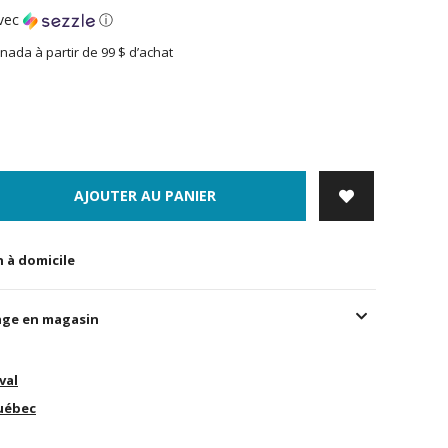
vec
ⓘ
nada à partir de 99 $ d’achat
AJOUTER AU PANIER
n à domicile
age en magasin
val
uébec