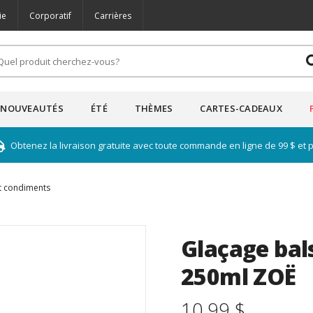
ie
Corporatif
Carrières
NOUVEAUTÉS
ÉTÉ
THÈMES
CARTES-CADEAUX
Obtenez la livraison gratuite avec toute commande en ligne de 99 $ et 
t condiments
Glaçage bal
250ml ZOË
10.99 $