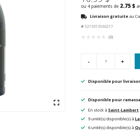
2.75 $
ou 4 paiements de
a
Livraison gratuite
au Ca
#
5213013560217
(0)
-
+
Disponible pour livraiso
Disponible pour ramass
En stock à
Saint-Lambert
9 unité(s) disponible(s) à
La
6 unité(s) disponible(s) à
Q