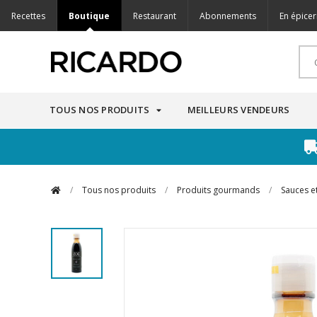
Recettes
Boutique
Restaurant
Abonnements
En épicer
TOUS NOS PRODUITS
MEILLEURS VENDEURS
/
Tous nos produits
/
Produits gourmands
/
Sauces e