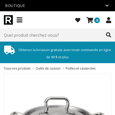
BOUTIQUE
0
Obtenez la livraison gratuite avec toute commande en ligne
de 99 $ et plus
Tous nos produits
/
Outils de cuisson
/
Poêles et casseroles