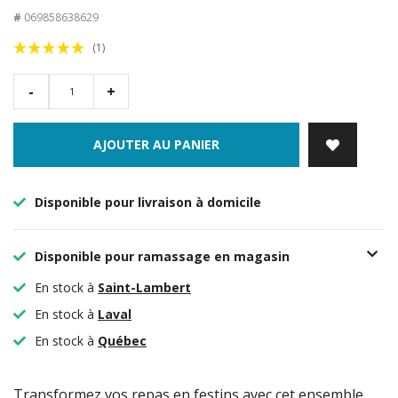
#
069858638629
(1)
-
+
AJOUTER AU PANIER
Disponible pour livraison à domicile
Disponible pour ramassage en magasin
En stock à
Saint-Lambert
En stock à
Laval
En stock à
Québec
Transformez vos repas en festins avec cet ensemble