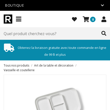
BOUTIQUE
0
Obtenez la livraison gratuite avec toute commande en ligne
de 99 $ et plus
Tous nos produits
/
Art de la table et décoration
/
Vaisselle et coutellerie