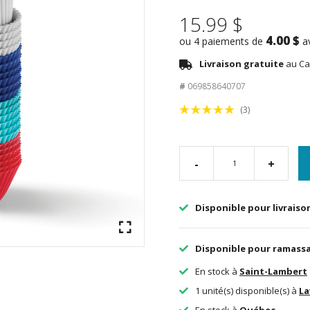
15.99 $
4.00 $
ou 4 paiements de
a
Livraison gratuite
au Ca
#
069858640707
(3)
-
+
Disponible pour livraiso
Disponible pour ramass
En stock à
Saint-Lambert
1 unité(s) disponible(s) à
La
En stock à
Québec