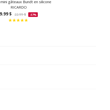
mini gâteaux Bundt en silicone
RICARDO
9.99 $
22.99 $
-57%