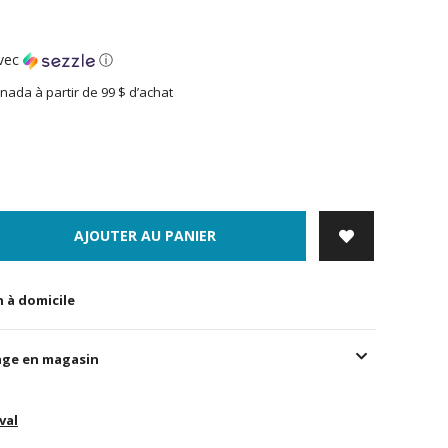
vec
ⓘ
nada à partir de 99 $ d’achat
AJOUTER AU PANIER
n à domicile
age en magasin
val