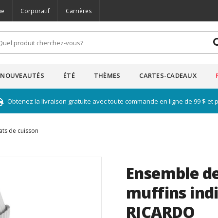
ie
Corporatif
Carrières
NOUVEAUTÉS
ÉTÉ
THÈMES
CARTES-CADEAUX
Obtenez la livraison gratuite avec toute commande en ligne de 99 $ et 
ats de cuisson
Ensemble de
muffins indi
RICARDO