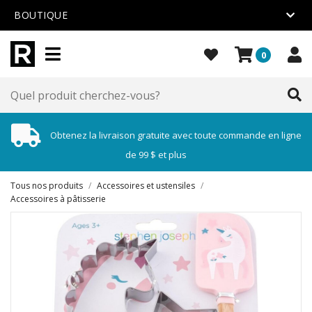
BOUTIQUE
0
Obtenez la livraison gratuite avec toute commande en ligne
de 99 $ et plus
Tous nos produits
/
Accessoires et ustensiles
/
Accessoires à pâtisserie