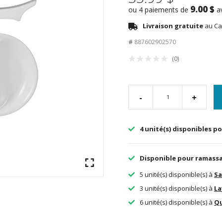
9.00 $
ou 4 paiements de
a
Livraison gratuite
au Ca
#
887602902570
(0)
-
+
4 unité(s) disponibles po
Disponible pour ramass
5 unité(s) disponible(s) à
Sa
3 unité(s) disponible(s) à
La
6 unité(s) disponible(s) à
Q