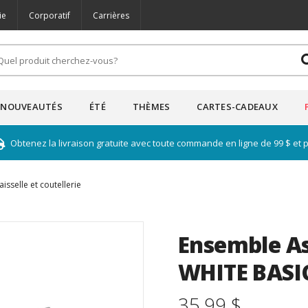
ie
Corporatif
Carrières
NOUVEAUTÉS
ÉTÉ
THÈMES
CARTES-CADEAUX
Obtenez la livraison gratuite avec toute commande en ligne de 99 $ et 
aisselle et coutellerie
Ensemble As
WHITE BASI
35.99 $