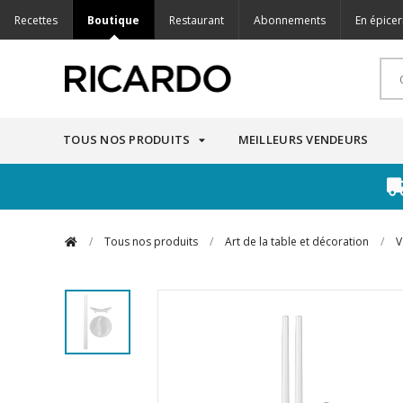
Recettes
Boutique
Restaurant
Abonnements
En épicer
TOUS NOS PRODUITS
MEILLEURS VENDEURS
/
Tous nos produits
/
Art de la table et décoration
/
V