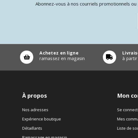
Abonnez-vous à nos courriels promotionnels ou à
Achetez en ligne
Livrai
ramassez en magasin
à parti
À propos
Mon co
Nos adresses
Se connect
Expérience boutique
Mes comm
Détaillants
Liste de so
Ramassage en magasin