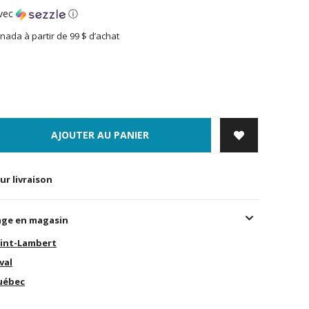
vec
ⓘ
nada à partir de 99 $ d’achat
AJOUTER AU PANIER
ur livraison
age en magasin
int-Lambert
val
uébec