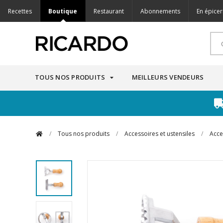
Recettes
Boutique
Restaurant
Abonnements
En épicer
TOUS NOS PRODUITS
MEILLEURS VENDEURS
/
Tous nos produits
/
Accessoires et ustensiles
/
Acce