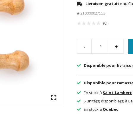
Livraison gratuite
au Ca
#
210000027553
(0)
-
+
Disponible pour livraiso
Disponible pour ramass
En stock à
Saint-Lambert
5 unité(s) disponible(s) à
La
En stock à
Québec