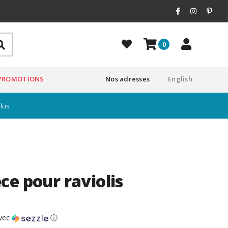
0
PROMOTIONS
Nos adresses
English
plus
ce pour raviolis
vec
ⓘ