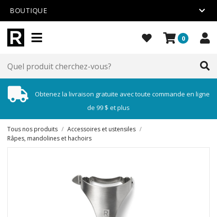
BOUTIQUE
0
Obtenez la livraison gratuite avec toute commande en ligne
de 99 $ et plus
Tous nos produits
/
Accessoires et ustensiles
/
Râpes, mandolines et hachoirs