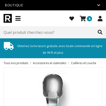
BOUTIQUE
0
Obtenez la livraison gratuite avec toute commande en ligne
de 99 $ et plus
Tous nos produits
/
Accessoires et ustensiles
/
Cuillères et Louche