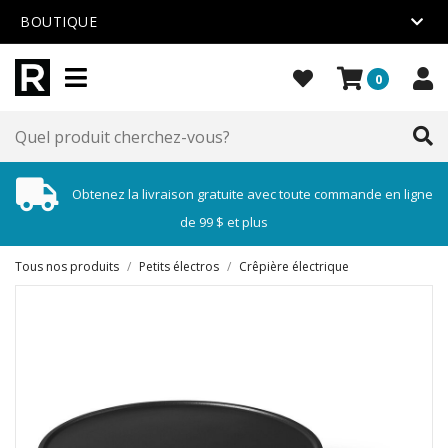
BOUTIQUE
0
Obtenez la livraison gratuite avec toute commande en ligne
de 99 $ et plus
Tous nos produits
/
Petits électros
/
Crêpière électrique