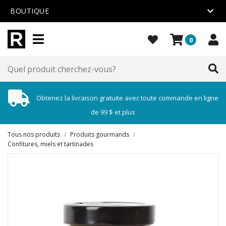
BOUTIQUE
0
Obtenez la livraison gratuite avec toute commande en ligne
de 99 $ et plus
Tous nos produits
/
Produits gourmands
/
Confitures, miels et tartinades