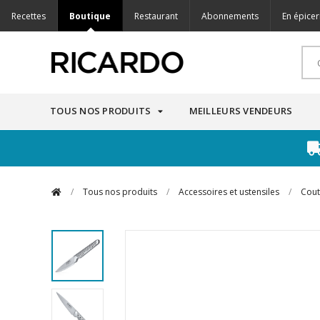
Recettes
Boutique
Restaurant
Abonnements
En épicer
TOUS NOS PRODUITS
MEILLEURS VENDEURS
/
Tous nos produits
/
Accessoires et ustensiles
/
Cout