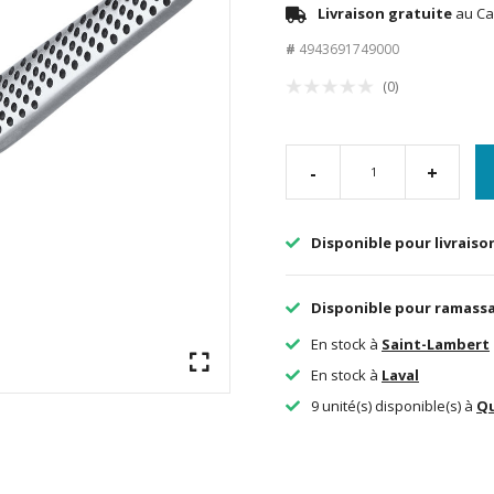
Livraison gratuite
au Ca
#
4943691749000
(0)
-
+
Disponible pour livraiso
Disponible pour ramass
En stock à
Saint-Lambert
En stock à
Laval
9 unité(s) disponible(s) à
Q