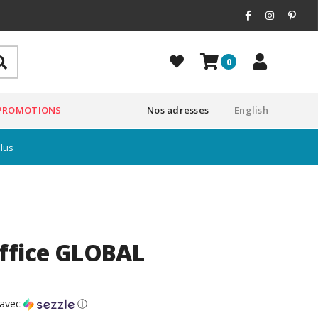
0
PROMOTIONS
Nos adresses
English
plus
ffice GLOBAL
avec
ⓘ