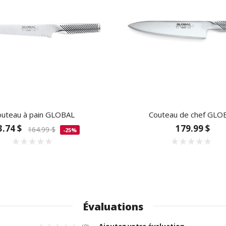
outeau à pain GLOBAL
Couteau de chef GLO
3.74 $
179.99 $
164.99 $
-25%
Évaluations