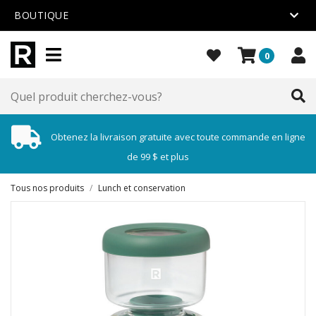
BOUTIQUE
0
Obtenez la livraison gratuite avec toute commande en ligne
de 99 $ et plus
Tous nos produits
/
Lunch et conservation