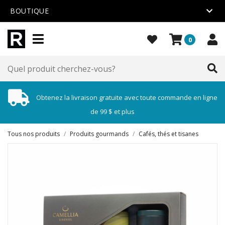
BOUTIQUE
0
Obtenez la livraison gratuite avec toute commande en ligne
de 99 $ et plus
Tous nos produits
/
Produits gourmands
/
Cafés, thés et tisanes