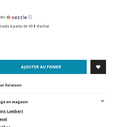
vec
ⓘ
nada à partir de 99 $ d’achat
AJOUTER AU PANIER
ur livraison
age en magasin
int-Lambert
aval
uébec