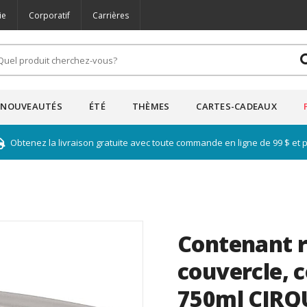
ie
Corporatif
Carrières
NOUVEAUTÉS
ÉTÉ
THÈMES
CARTES-CADEAUX
Obtenez la livraison gratuite avec toute commande en ligne de 99 $ et 
Contenant r
couvercle, 
750ml CIRQ