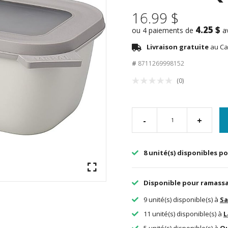
16.99 $
4.25 $
ou 4 paiements de
a
Livraison gratuite
au Ca
#
8711269998152
(0)
-
+
8 unité(s) disponibles po
Disponible pour ramass
9 unité(s) disponible(s) à
Sa
11 unité(s) disponible(s) à
L
5 unité(s) disponible(s) à
Q