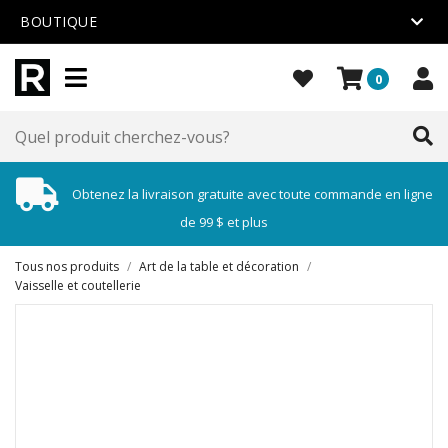
BOUTIQUE
0
Obtenez la livraison gratuite avec toute commande en ligne
de 99 $ et plus
Tous nos produits
/
Art de la table et décoration
/
Vaisselle et coutellerie