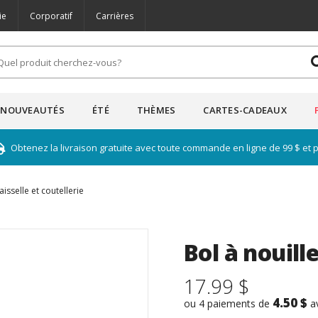
ie
Corporatif
Carrières
NOUVEAUTÉS
ÉTÉ
THÈMES
CARTES-CADEAUX
Obtenez la livraison gratuite avec toute commande en ligne de 99 $ et 
aisselle et coutellerie
Bol à nouil
17.99 $
4.50 $
ou 4 paiements de
a