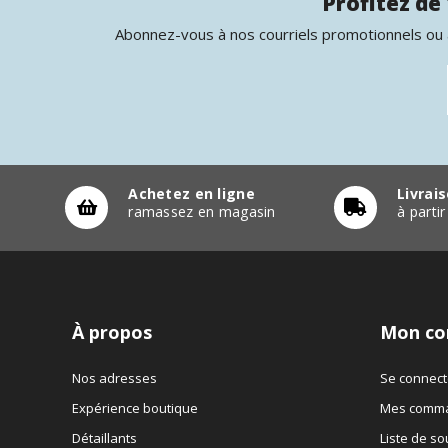
Profitez de 
Abonnez-vous à nos courriels promotionnels ou à
Achetez en ligne
Livrai
ramassez en magasin
à parti
À propos
Mon co
Nos adresses
Se connect
Expérience boutique
Mes comm
Détaillants
Liste de so