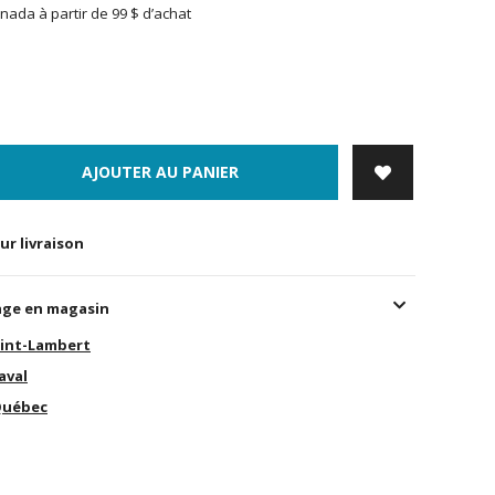
nada à partir de 99 $ d’achat
AJOUTER AU PANIER
ur livraison
age en magasin
int-Lambert
aval
uébec