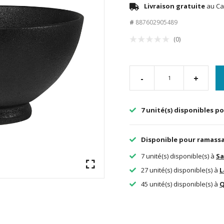
Livraison gratuite
au Ca
#
887602905489
(0)
-
+
7 unité(s) disponibles po
Disponible pour ramass
7 unité(s) disponible(s) à
Sa
27 unité(s) disponible(s) à
L
45 unité(s) disponible(s) à
Q