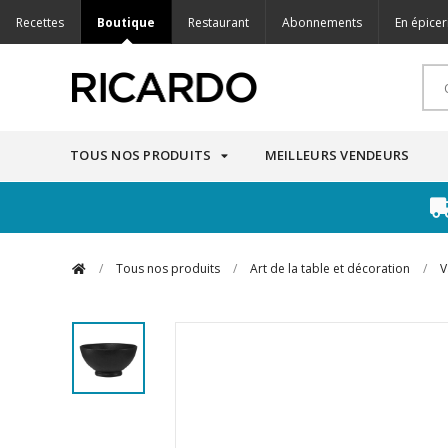
Recettes
Boutique
Restaurant
Abonnements
En épicer
TOUS NOS PRODUITS
MEILLEURS VENDEURS
/
Tous nos produits
/
Art de la table et décoration
/
V