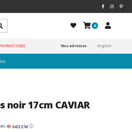
0
PROMOTIONS
Nos adresses
English
plus
les noir 17cm CAVIAR
vec
ⓘ