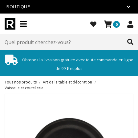
BOUTIQUE
0
Obtenez la livraison gratuite avec toute commande en ligne
de 99 $ et plus
Tous nos produits
/
Art de la table et décoration
/
Vaisselle et coutellerie