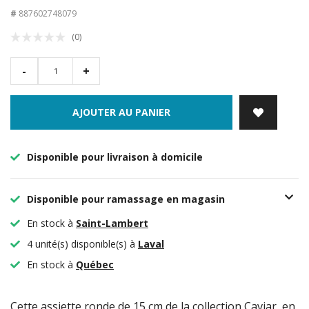
#
887602748079
(0)
-
+
AJOUTER AU PANIER
Disponible pour livraison à domicile
Disponible pour ramassage en magasin
En stock à
Saint-Lambert
4 unité(s) disponible(s) à
Laval
En stock à
Québec
Cette assiette ronde de 15 cm de la collection Caviar, en