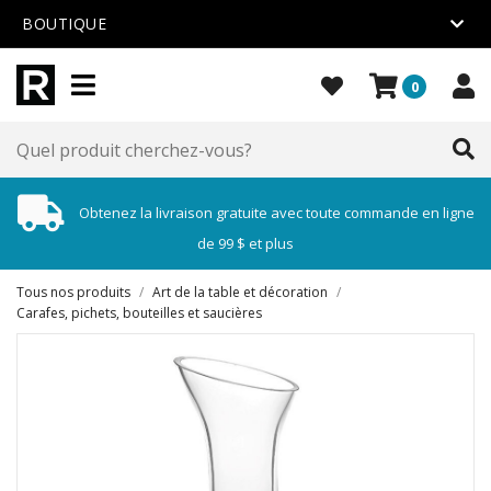
BOUTIQUE
0
Obtenez la livraison gratuite avec toute commande en ligne
de 99 $ et plus
Tous nos produits
/
Art de la table et décoration
/
Carafes, pichets, bouteilles et saucières