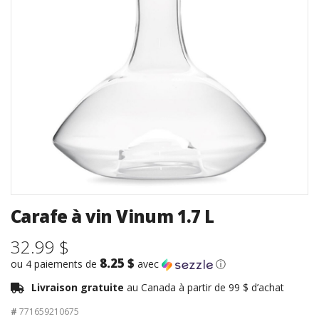
Carafe à vin Vinum 1.7 L
32.99 $
8.25 $
ou 4 paiements de
avec
ⓘ
Livraison gratuite
au Canada à partir de 99 $ d’achat
#
771659210675