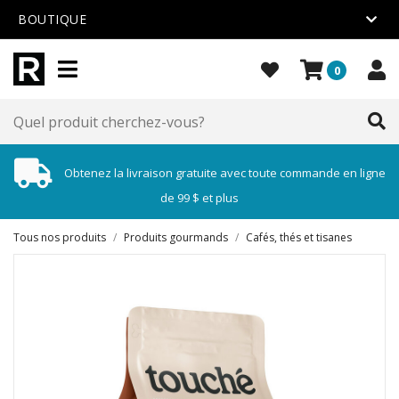
BOUTIQUE
0
Obtenez la livraison gratuite avec toute commande en ligne
de 99 $ et plus
Tous nos produits
/
Produits gourmands
/
Cafés, thés et tisanes