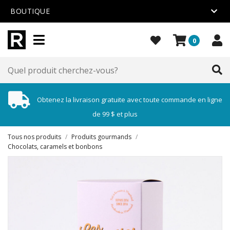
BOUTIQUE
0
Obtenez la livraison gratuite avec toute commande en ligne
de 99 $ et plus
Tous nos produits
/
Produits gourmands
/
Chocolats, caramels et bonbons