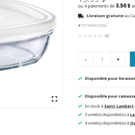
3.50 $
ou 4 paiements de
a
Livraison gratuite
au Ca
#
771659153262
(0)
-
+
Disponible pour livraiso
Disponible pour ramass
En stock à
Saint-Lambert
3 unité(s) disponible(s) à
La
4 unité(s) disponible(s) à
Q