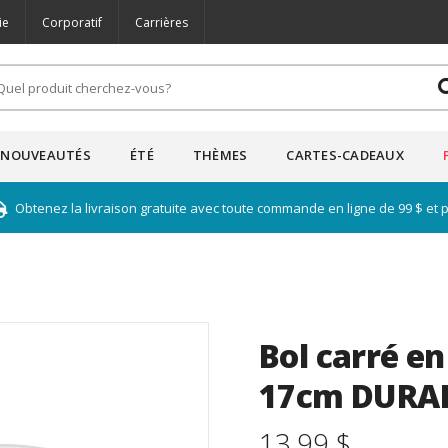
ie
Corporatif
Carrières
NOUVEAUTÉS
ÉTÉ
THÈMES
CARTES-CADEAUX
Obtenez la livraison gratuite avec toute commande en ligne de 99 $ et 
Bol carré en
17cm DURA
13.99 $