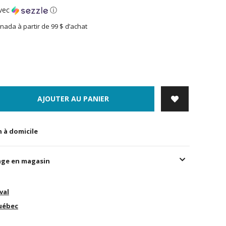
vec
ⓘ
nada à partir de 99 $ d’achat
AJOUTER AU PANIER
n à domicile
age en magasin
val
uébec