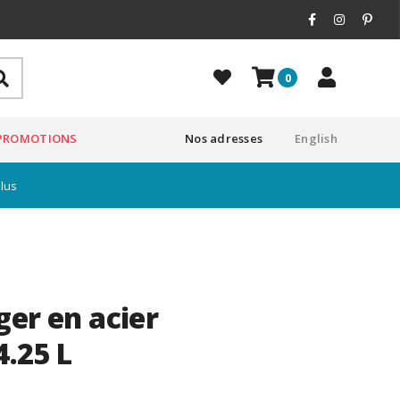
0
PROMOTIONS
Nos adresses
English
plus
ger en acier
4.25 L