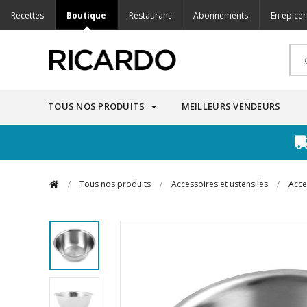
Recettes
Boutique
Restaurant
Abonnements
En épicer
TOUS NOS PRODUITS
MEILLEURS VENDEURS
/
Tous nos produits
/
Accessoires et ustensiles
/
Acce