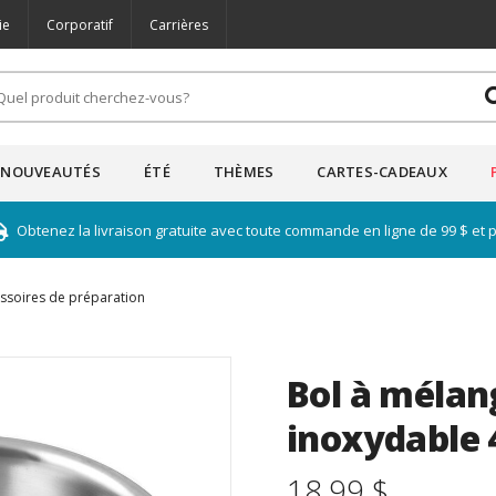
ie
Corporatif
Carrières
NOUVEAUTÉS
ÉTÉ
THÈMES
CARTES-CADEAUX
Obtenez la livraison gratuite avec toute commande en ligne de 99 $ et 
ssoires de préparation
Bol à mélan
inoxydable 
18.99 $