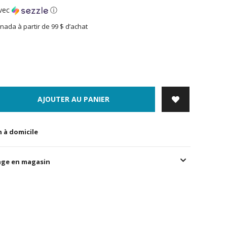
vec
ⓘ
nada à partir de 99 $ d’achat
AJOUTER AU PANIER
n à domicile
age en magasin