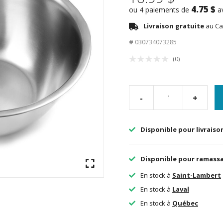
4.75 $
ou 4 paiements de
a
Livraison gratuite
au Ca
#
030734073285
(0)
-
+
Disponible pour livraiso
Disponible pour ramass
En stock à
Saint-Lambert
En stock à
Laval
En stock à
Québec