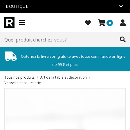
BOUTIQUE
0
Obtenez la livraison gratuite avec toute commande en ligne
de 99 $ et plus
Tous nos produits
/
Art de la table et décoration
/
Vaisselle et coutellerie