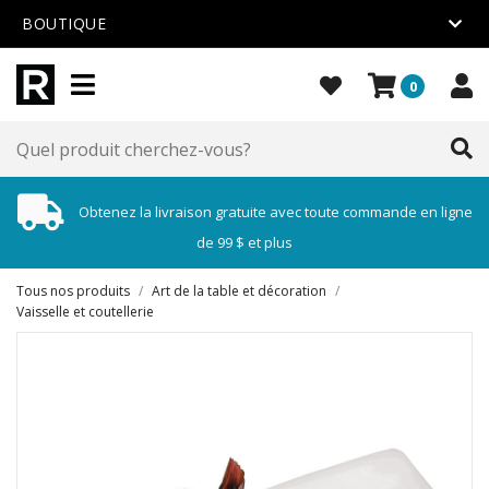
BOUTIQUE
0
Obtenez la livraison gratuite avec toute commande en ligne
de 99 $ et plus
Tous nos produits
/
Art de la table et décoration
/
Vaisselle et coutellerie