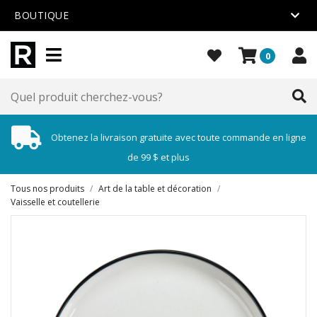
BOUTIQUE
0
Obtenez la livraison gratuite avec toute commande en ligne
de 99 $ et plus
Tous nos produits
/
Art de la table et décoration
/
Vaisselle et coutellerie