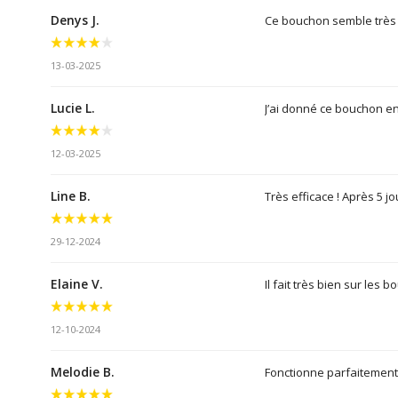
Denys J.
Ce bouchon semble très h
13-03-2025
Lucie L.
J’ai donné ce bouchon e
12-03-2025
Line B.
Très efficace ! Après 5 
29-12-2024
Elaine V.
Il fait très bien sur les
12-10-2024
Melodie B.
Fonctionne parfaitement