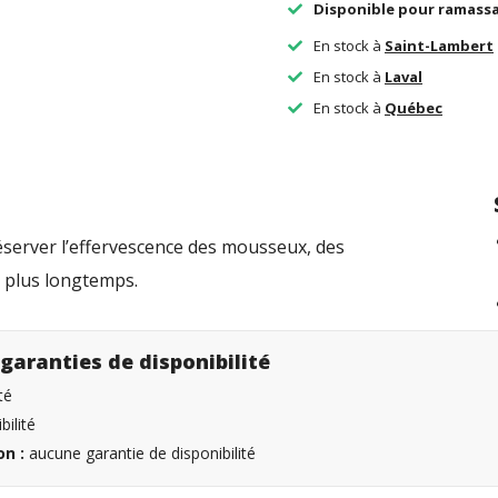
Disponible pour ramass
En stock à
Saint-Lambert
En stock à
Laval
En stock à
Québec
rver l’effervescence des mousseux, des
s plus longtemps.
garanties de disponibilité
té
ilité
n :
aucune garantie de disponibilité