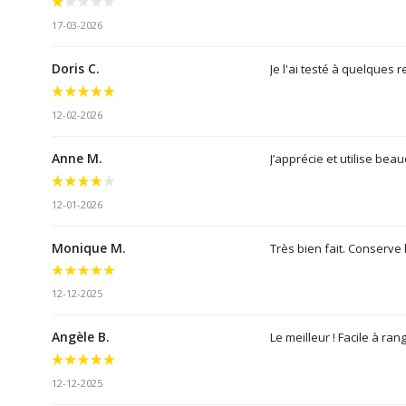
17-03-2026
Doris C.
Je l'ai testé à quelques 
12-02-2026
Anne M.
J’apprécie et utilise bea
12-01-2026
Monique M.
Très bien fait. Conserve
12-12-2025
Angèle B.
Le meilleur ! Facile à ran
12-12-2025