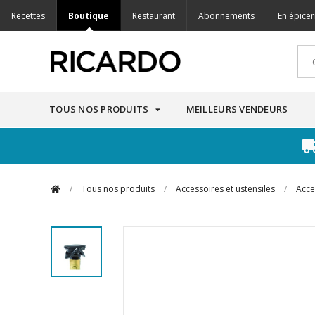
Recettes
Boutique
Restaurant
Abonnements
En épicer
TOUS NOS PRODUITS
MEILLEURS VENDEURS
/
Tous nos produits
/
Accessoires et ustensiles
/
Acce