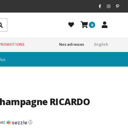
0
PROMOTIONS
Nos adresses
English
plus
champagne RICARDO
vec
ⓘ