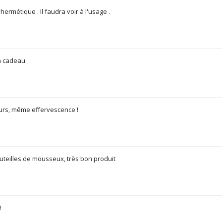
ermétique . Il faudra voir à l'usage .
n cadeau
jours, même effervescence !
 bouteilles de mousseux, très bon produit
!