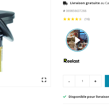
Livraison gratuite
au Ca
#
069858637288
(16)
-
+
Disponible pour livraiso