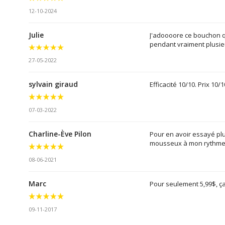
12-10-2024
Julie
J'adoooore ce bouchon qu
pendant vraiment plusieu
27-05-2022
sylvain giraud
Efficacité 10/10. Prix 10/10
07-03-2022
Charline-Ève Pilon
Pour en avoir essayé plu
mousseux à mon rythme p
08-06-2021
Marc
Pour seulement 5,99$, ça
09-11-2017