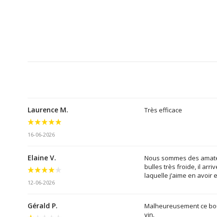
Laurence M.
Très efficace
16-06-2026
Elaine V.
Nous sommes des amateur
bulles très froide, il ar
laquelle j’aime en avoir 
12-06-2026
Gérald P.
Malheureusement ce bouc
vin.