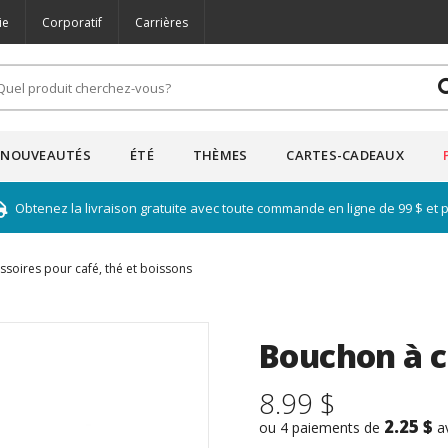
ie
Corporatif
Carrières
NOUVEAUTÉS
ÉTÉ
THÈMES
CARTES-CADEAUX
Obtenez la livraison gratuite avec toute commande en ligne de 99 $ et 
ssoires pour café, thé et boissons
Bouchon à 
8.99 $
2.25 $
ou 4 paiements de
a