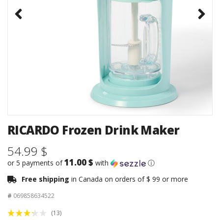
RICARDO Frozen Drink Maker
54.99 $
11.00 $
or 5 payments of
with
ⓘ
Free shipping
in Canada on orders of $ 99 or more
#
069858634522
(13)