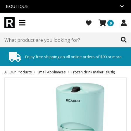
BOUTIQUE
0
Enjoy free shipping on all online orders of $99 or more.
All Our Products
/
Small Appliances
/
Frozen drink maker (slush)